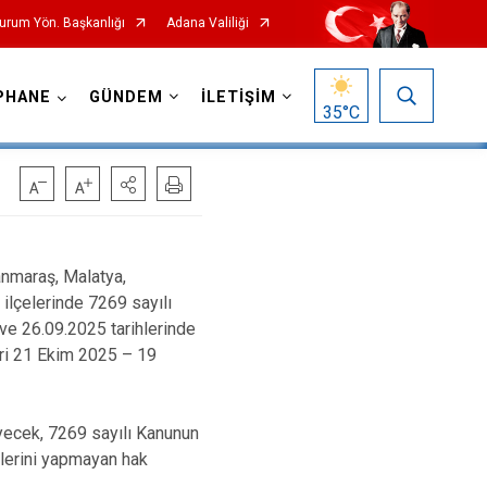
Durum Yön. Başkanlığı
Adana Valiliği
PHANE
GÜNDEM
İLETİŞİM
35
°C
nmaraş, Malatya,
 ilçelerinde 7269 sayılı
ve 26.09.2025 tarihlerinde
leri 21 Ekim 2025 – 19
cek, 7269 sayılı Kanunun
lerini yapmayan hak