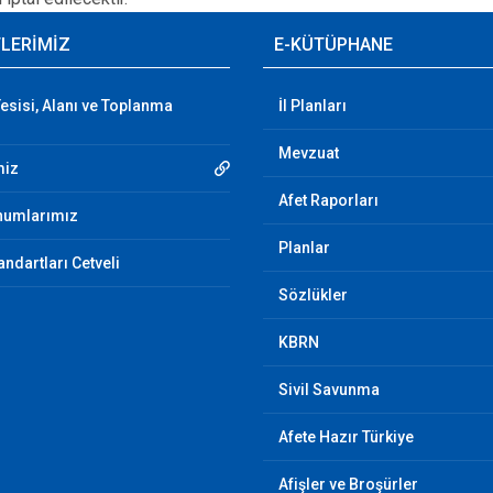
TLERİMİZ
E-KÜTÜPHANE
esisi, Alanı ve Toplanma
İl Planları
Mevzuat
miz
Afet Raporları
numlarımız
Planlar
ndartları Cetveli
Sözlükler
KBRN
Sivil Savunma
Afete Hazır Türkiye
Afişler ve Broşürler