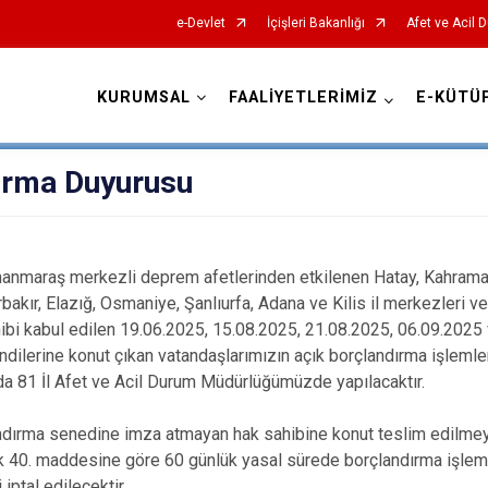
e-Devlet
İçişleri Bakanlığı
Afet ve Acil 
KURUMSAL
FAALİYETLERİMİZ
E-KÜTÜ
AFAD İl Müdürlükleri
ırma Duyurusu
anmaraş merkezli deprem afetlerinden etkilenen Hatay, Kahrama
akır, Elazığ, Osmaniye, Şanlıurfa, Adana ve Kilis il merkezleri ve
i kabul edilen 19.06.2025, 15.08.2025, 21.08.2025, 06.09.2025 
kendilerine konut çıkan vatandaşlarımızın açık borçlandırma işlem
nda 81 İl Afet ve Acil Durum Müdürlüğümüzde yapılacaktır.
a senedine imza atmayan hak sahibine konut teslim edilmeye
ik 40. maddesine göre 60 günlük yasal sürede borçlandırma işlem
 iptal edilecektir.