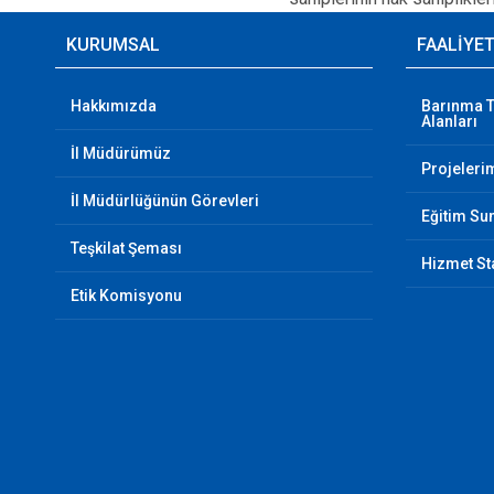
KURUMSAL
FAALİYE
Hakkımızda
Barınma T
Alanları
İl Müdürümüz
Projeleri
İl Müdürlüğünün Görevleri
Eğitim Su
Teşkilat Şeması
Hizmet Sta
Etik Komisyonu